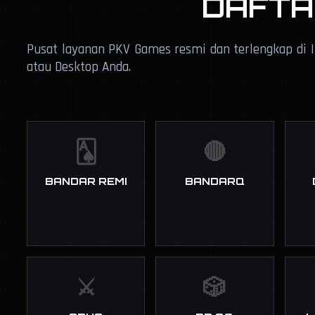
DAFTA
Pusat layanan PKV Games resmi dan terlengkap di 
atau Desktop Anda.
🂡
🔴
BANDAR REMI
BANDARQ
⚔️
🎲