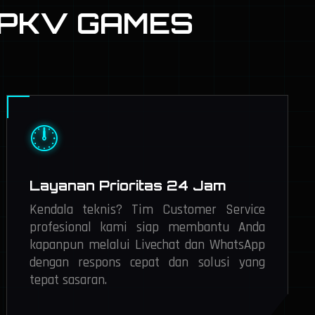
 PKV GAMES
🕛
Layanan Prioritas 24 Jam
Kendala teknis? Tim Customer Service
profesional kami siap membantu Anda
kapanpun melalui Livechat dan WhatsApp
dengan respons cepat dan solusi yang
tepat sasaran.