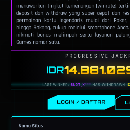
menawarkan tingkat kemenangan (winrate) tertin
deposit dan withdraw yang super cepat dan res
permainan kartu legendaris mulai dari Poker
hingga Sakong, cukup melalui smartphone Anda.
nikmati bonus melimpah serta layanan pelang
Games nomor satu.
PROGRESSIVE JACK
14.881.08
IDR
I
LAST WINNER:
MAXWIN***
HAS WITHDRAWN
LOGIN / DAFTAR
L
Nama Situs