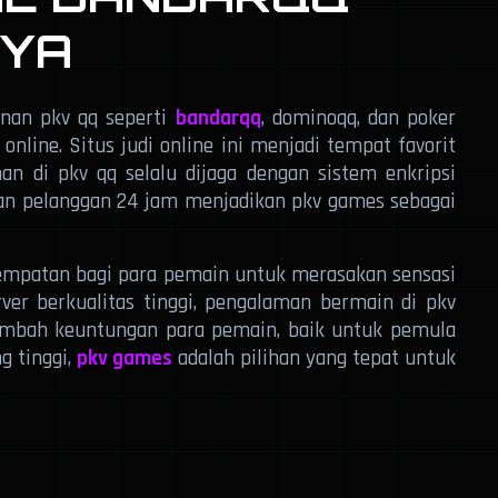
AYA
ainan pkv qq seperti
bandarqq
, dominoqq, dan poker
line. Situs judi online ini menjadi tempat favorit
 di pkv qq selalu dijaga dengan sistem enkripsi
anan pelanggan 24 jam menjadikan pkv games sebagai
sempatan bagi para pemain untuk merasakan sensasi
ver berkualitas tinggi, pengalaman bermain di pkv
nambah keuntungan para pemain, baik untuk pemula
g tinggi,
pkv games
adalah pilihan yang tepat untuk