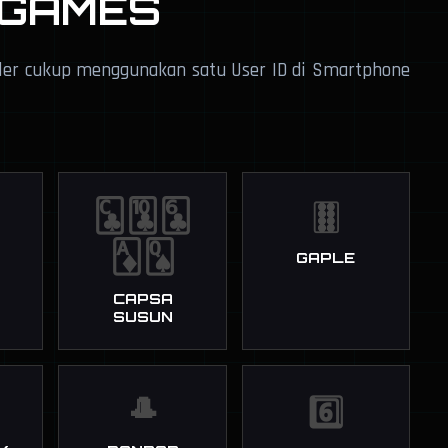
 GAMES
uler cukup menggunakan satu User ID di Smartphone
🃜🃚🃖
🀠
🃁🂭
GAPLE
CAPSA
SUSUN
🎩
6️⃣