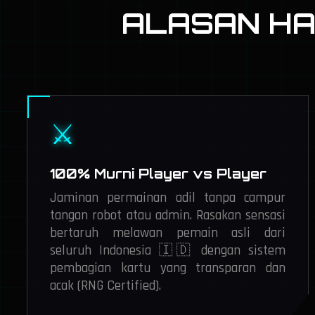
ALASAN HA
⚔️
100% Murni Player vs Player
Jaminan permainan adil tanpa campur
tangan robot atau admin. Rasakan sensasi
bertaruh melawan pemain asli dari
seluruh Indonesia 🇮🇩 dengan sistem
pembagian kartu yang transparan dan
acak (RNG Certified).