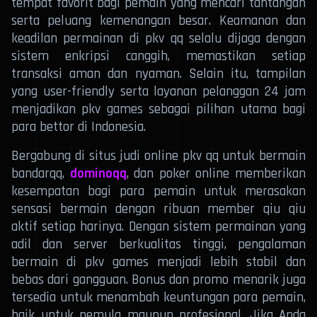
tempat favorit bagi pemain yang mencari tantangan
serta peluang kemenangan besar. Keamanan dan
keadilan permainan di pkv qq selalu dijaga dengan
sistem enkripsi canggih, memastikan setiap
transaksi aman dan nyaman. Selain itu, tampilan
yang user-friendly serta layanan pelanggan 24 jam
menjadikan pkv games sebagai pilihan utama bagi
para bettor di Indonesia.
Bergabung di situs judi online pkv qq untuk bermain
bandarqq,
dominoqq
, dan poker online memberikan
kesempatan bagi para pemain untuk merasakan
sensasi bermain dengan ribuan member qiu qiu
aktif setiap harinya. Dengan sistem permainan yang
adil dan server berkualitas tinggi, pengalaman
bermain di pkv games menjadi lebih stabil dan
bebas dari gangguan. Bonus dan promo menarik juga
tersedia untuk menambah keuntungan para pemain,
baik untuk pemula maupun profesional. Jika Anda