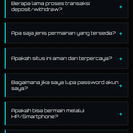
Berapa lama proses transaksi
deposit/withdraw?
Apa saja jenis permainan yang tersedia?
Apakah situs ini aman dan terpercaya?
Bagaimana jika saya lupa password akun
saya?
Apakah bisa bermain melalui
HP/Smartphone?