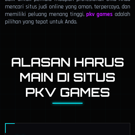
mencari situs judi online yang aman, terpercaya, dan
memiliki peluang menang tinggi,
pkv games
adalah
pilihan yang tepat untuk Anda.
ALASAN HARUS
MAIN DI SITUS
PKV GAMES