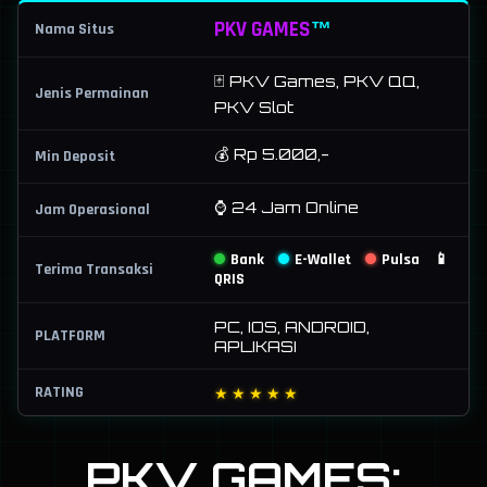
™
PKV GAMES
Nama Situs
🃏 PKV Games, PKV QQ,
Jenis Permainan
PKV Slot
💰 Rp 5.000,-
Min Deposit
⌚ 24 Jam Online
Jam Operasional
Bank
E-Wallet
Pulsa
📱
Terima Transaksi
QRIS
PC, IOS, ANDROID,
PLATFORM
APLIKASI
RATING
★★★★★
PKV GAMES: