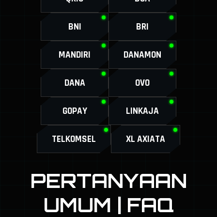
BNI
BRI
MANDIRI
DANAMON
DANA
OVO
GOPAY
LINKAJA
TELKOMSEL
XL AXIATA
PERTANYAAN
UMUM | FAQ